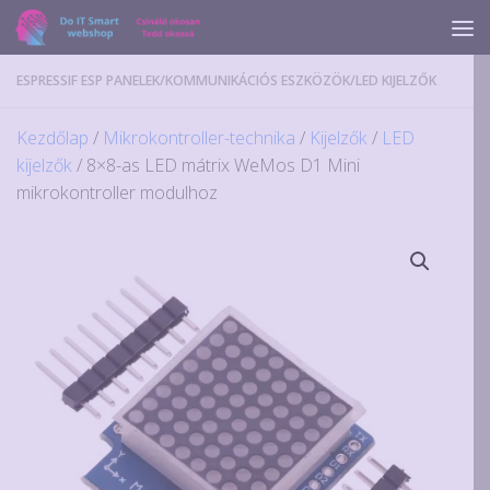
Skip to content
ESPRESSIF ESP PANELEK
/
KOMMUNIKÁCIÓS ESZKÖZÖK
/
LED KIJELZŐK
Kezdőlap
/
Mikrokontroller-technika
/
Kijelzők
/
LED
kijelzők
/ 8×8-as LED mátrix WeMos D1 Mini
mikrokontroller modulhoz