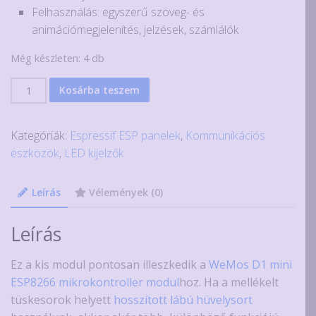
Felhasználás: egyszerű szöveg- és
animációmegjelenítés, jelzések, számlálók
Még készleten: 4 db
8x8-
Kosárba teszem
as
LED
Kategóriák:
Espressif ESP panelek
,
Kommunikációs
mátrix
eszközök
,
LED kijelzők
WeMos
D1
Mini
Leírás
Vélemények (0)
mikrokontroller
modulhoz
Leírás
mennyiség
Ez a kis modul pontosan illeszkedik a
WeMos D1 mini
ESP8266 mikrokontroller modul
hoz. Ha a mellékelt
tüskesorok helyett
hosszított lábú hüvelysort