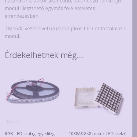
használunk, akkor akár több, különböző funkciójú
modul illeszthető egymás fölé emeletes
elrendezésben.
TM1640 vezérlővel 64 darab piros LED-et tartalmaz a
modul.
Érdekelhetnek még…
RGB LED szalag egyedileg
1088AS 8×8 matrix LED kijelző