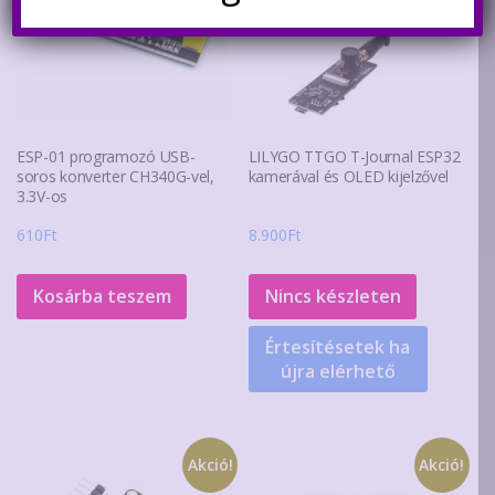
ESP-01 programozó USB-
LILYGO TTGO T-Journal ESP32
soros konverter CH340G-vel,
kamerával és OLED kijelzővel
3.3V-os
610
Ft
8.900
Ft
Kosárba teszem
Nincs készleten
Értesítésetek ha
újra elérhető
Akció!
Akció!