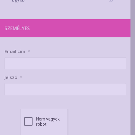
33
SZEMÉLYES
Email cím
*
Jelszó
*