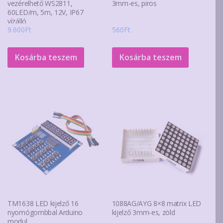
vezérelhető WS2811,
3mm-es, piros
60LED/m, 5m, 12V, IP67
vízálló
9.600
Ft
560
Ft
Kosárba teszem
Kosárba teszem
TM1638 LED kijelző 16
1088AG/AYG 8×8 matrix LED
nyomógombbal Arduino
kijelző 3mm-es, zöld
modul