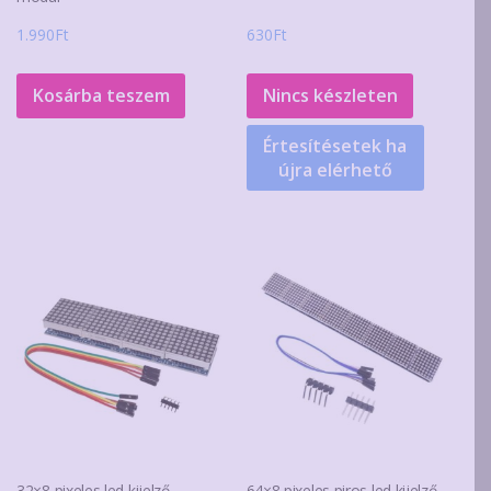
1.990
Ft
630
Ft
Kosárba teszem
Nincs készleten
Értesítésetek ha
újra elérhető
32×8 pixeles led kijelző
64×8 pixeles piros led kijelző