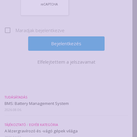
Maradjak bejelentkezve
Elfelejtettem a jelszavamat
TUDÁSÁTADÁS
BMS: Battery Management System
2026.08.06.
TÁJÉKOZTATÓ
/
EGYÉB KATEGÓRIA
A lézergravírozó és -vágó gépek világa