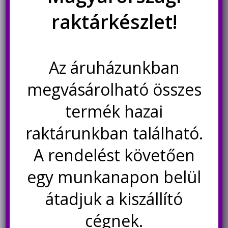
raktárkészlet!
RGB LED szalag egyedileg
vezérelhető WS2811,
60LED/m, 5m, 12V, nem
vízálló
7.500
Ft
Az áruházunkban
Nincs készleten
megvásárolható összes
termék hazai
Értesítésetek ha
újra elérhető
raktárunkban található.
A rendelést követően
Kapcsolódó termékek
egy munkanapon belül
átadjuk a kiszállító
cégnek.