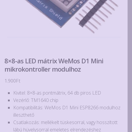
8×8-as LED mátrix WeMos D1 Mini
mikrokontroller modulhoz
1.900
Ft
Kivitel: 8×8-as pontmátrix, 64 db piros LED
Vezérlő: TM1640 chip
Kompatibilitás: WeMos D1 Mini ESP8266 modulhoz
illeszthető
Csatlakozás: mellékelt tüskesorral, vagy hosszított
lábú hüvelysorral emeletes elrendezéshez