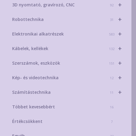
+
3D nyomtató, gravírozó, CNC
92
+
Robottechnika
31
+
Elektronikai alkatrészek
583
+
Kábelek, kellékek
132
+
Szerszámok, eszközök
151
+
Kép- és videotechnika
12
+
Számítástechnika
11
Többet kevesebbért
16
Értékcsökkent
7
Egyéb