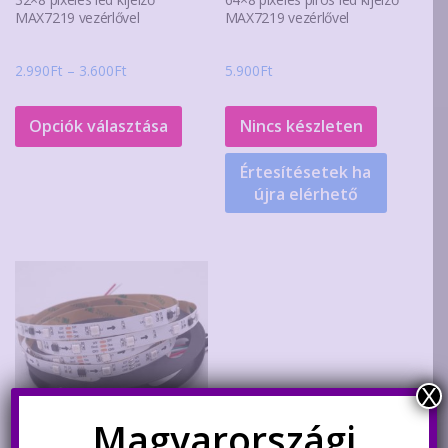
MAX7219 vezérlővel
MAX7219 vezérlővel
Ártartomány:
2.990
Ft
–
3.600
Ft
5.900
Ft
2.990Ft
Ennek
-
a
Opciók választása
Nincs készleten
3.600Ft
terméknek
Értesítésetek ha
több
újra elérhető
variációja
van.
A
változatok
a
termékoldalon
választhatók
ki
X
Magyarországi