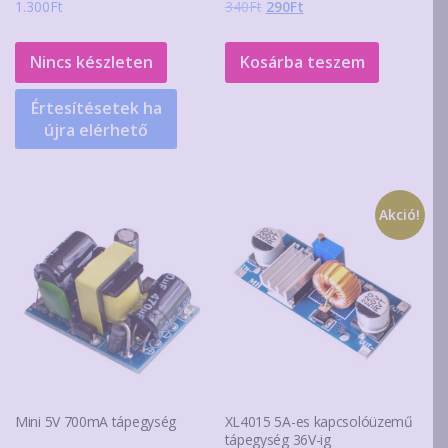
Original
Current
1.300
Ft
340
Ft
290
Ft
price
price
was:
is:
Nincs készleten
Kosárba teszem
340Ft.
290Ft.
Értesítésetek ha
újra elérhető
Akció!
Mini 5V 700mA tápegység
XL4015 5A-es kapcsolóüzemű
tápegység 36V-ig