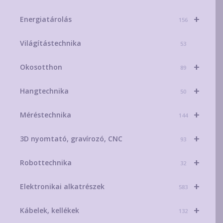
+
Energiatárolás
156
Világítástechnika
53
+
Okosotthon
89
+
Hangtechnika
50
+
Méréstechnika
144
+
3D nyomtató, gravírozó, CNC
93
+
Robottechnika
32
+
Elektronikai alkatrészek
583
+
Kábelek, kellékek
132