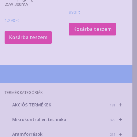
25W 300mA
990
Ft
1.290
Ft
Kosárba teszem
Kosárba teszem
TERMÉK KATEGÓRIÁK
+
AKCIÓS TERMÉKEK
181
+
Mikrokontroller-technika
329
+
Áramforrások
215