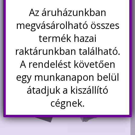
price
price
Az áruházunkban
was:
is:
Nincs készleten
Kosárba teszem
790Ft.
390Ft.
megvásárolható összes
Értesítésetek ha
újra elérhető
termék hazai
raktárunkban található.
A rendelést követően
Kapcsolódó termékek
egy munkanapon belül
átadjuk a kiszállító
cégnek.