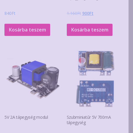
Original
Current
840
Ft
1.160
Ft
900
Ft
price
price
was:
is:
Kosárba teszem
Kosárba teszem
1.160Ft.
900Ft.
5V 2A tápegység modul
Szubminiatűr 5V 700mA
tápegység