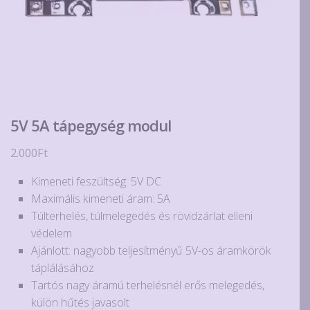
5V 5A tápegység modul
2.000
Ft
Kimeneti feszültség: 5V DC
Maximális kimeneti áram: 5A
Túlterhelés, túlmelegedés és rövidzárlat elleni
védelem
Ajánlott: nagyobb teljesítményű 5V-os áramkörök
táplálásához
Tartós nagy áramú terhelésnél erős melegedés,
külön hűtés javasolt