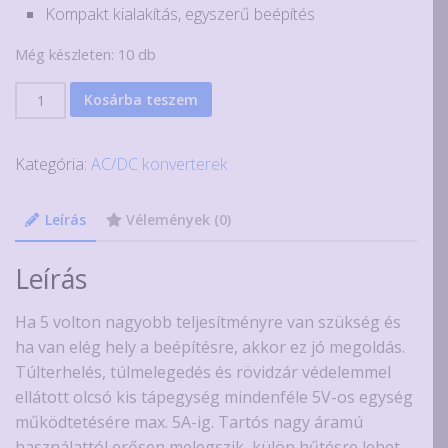
Kompakt kialakítás, egyszerű beépítés
Még készleten: 10 db
5V
Kosárba teszem
5A
tápegység
Kategória:
AC/DC konverterek
modul
mennyiség
Leírás
Vélemények (0)
Leírás
Ha 5 volton nagyobb teljesítményre van szükség és
ha van elég hely a beépítésre, akkor ez jó megoldás.
Túlterhelés, túlmelegedés és rövidzár védelemmel
ellátott olcsó kis tápegység mindenféle 5V-os egység
működtetésére max. 5A-ig. Tartós nagy áramú
használattól erősen melegszik, külön hűtésre lehet