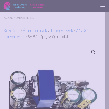
Skip to content
AC/DC KONVERTEREK
Kezdőlap
/
Áramforrások
/
Tápegységek
/
AC/DC
konverterek
/ 5V 5A tápegység modul