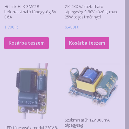
Hi-Link HLK-3M05B
ZK-4KX Változtatható
beforrasztható tápegység 5V
tápegység 0-30V között, max.
0.6A
25W teljesítménnyel
1.700
Ft
6.400
Ft
Kosárba teszem
Kosárba teszem
Szubminiatűr 12V 300mA
tápegység
LED tápegység modul 230V 8-