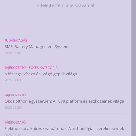
Elfelejtettem a jelszavamat
TUDÁSÁTADÁS
BMS: Battery Management System
2026.08.06.
TÁJÉKOZTATÓ
/
EGYÉB KATEGÓRIA
A lézergravírozó és -vágó gépek világa
2025.04.03.
TÁJÉKOZTATÓ
Okos otthon egyszerűen: A Tuya platform és eszközeinek világa
2025.03.20.
TÁJÉKOZTATÓ
Elektronikai alkatrész webáruház: A technológia szerelmeseinek
2025.03.12.