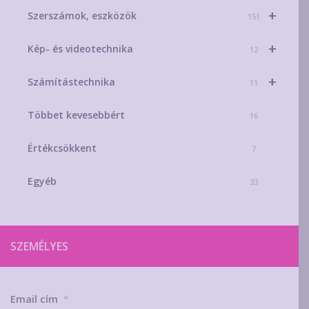
+
Szerszámok, eszközök
151
+
Kép- és videotechnika
12
+
Számítástechnika
11
Többet kevesebbért
16
Értékcsökkent
7
Egyéb
33
SZEMÉLYES
Email cím
*