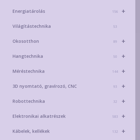
+
Energiatárolás
156
Világítástechnika
53
+
Okosotthon
89
+
Hangtechnika
50
+
Méréstechnika
144
+
3D nyomtató, gravírozó, CNC
93
+
Robottechnika
32
+
Elektronikai alkatrészek
583
+
Kábelek, kellékek
132