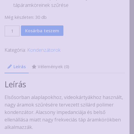
tápáramköreinek szűrése
Még készleten: 30 db
560uF
Kosárba teszem
4V
általános
Kategória:
Kondenzátorok
célú
alumínium
polimer
Leírás
Vélemények (0)
kondenzátor
mennyiség
Leírás
Elsősorban alaplapokhoz, videokártyákhoz használt,
nagy áramok szűrésére tervezett szilárd polimer
kondenzátor. Alacsony impedanciája és belső
ellenállása miatt nagy frekveciás táp áramkörökben
alkalmazzák.