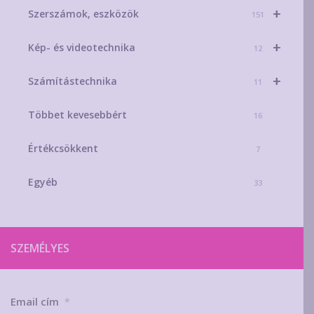
+
Szerszámok, eszközök
151
+
Kép- és videotechnika
12
+
Számítástechnika
11
Többet kevesebbért
16
Értékcsökkent
7
Egyéb
33
SZEMÉLYES
Email cím
*