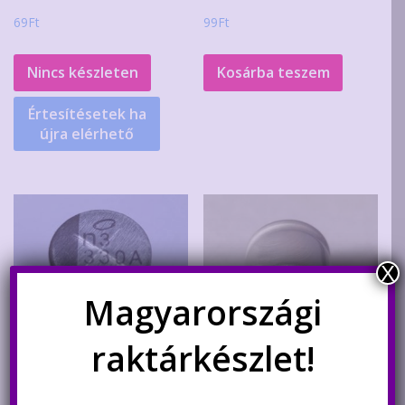
69
Ft
99
Ft
Nincs készleten
Kosárba teszem
Értesítésetek ha
újra elérhető
X
Magyarországi
raktárkészlet!
330uF 10V hosszú élettartamú
1500uF 6.3V alumínium