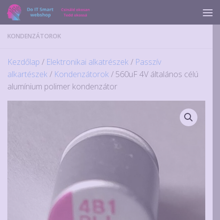
Skip to content
KONDENZÁTOROK
Kezdőlap
/
Elektronikai alkatrészek
/
Passzív
alkartészek
/
Kondenzátorok
/ 560uF 4V általános célú
alumínium polimer kondenzátor