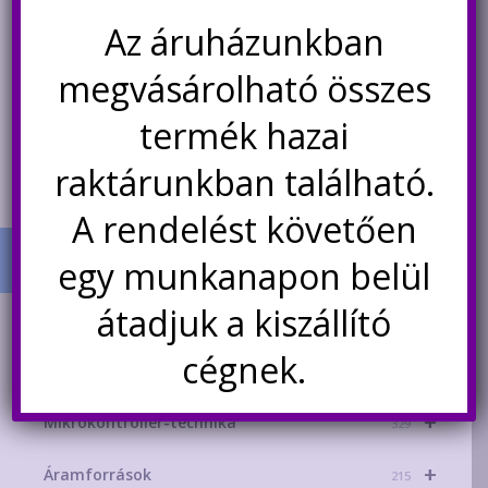
SMD elektrolit kondenzátor
polimer kondenzátor
Az áruházunkban
NICHICON UUA
69
Ft
169
Ft
megvásárolható összes
termék hazai
Kosárba teszem
Kosárba teszem
raktárunkban található.
A rendelést követően
egy munkanapon belül
átadjuk a kiszállító
TERMÉK KATEGÓRIÁK
cégnek.
+
AKCIÓS TERMÉKEK
181
+
Mikrokontroller-technika
329
+
Áramforrások
215