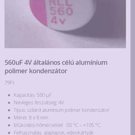
560uF 4V általános célú alumínium
polimer kondenzátor
79
Ft
Kapacitás: 560 µF
Névleges feszültség: 4V
Típus: szilárd alumínium polimer kondenzátor
Méret: 8 x 8 mm
Működési hőmérséklet: -55 °C – +105 °C
Felhasználás: alaplapok, videokártyák