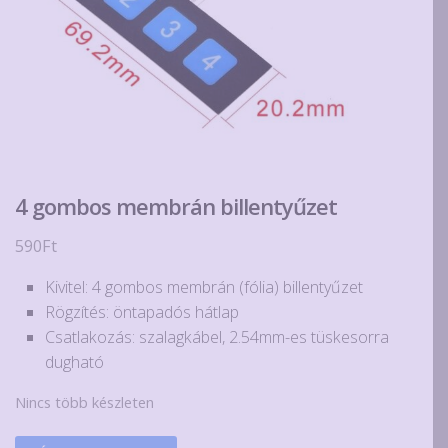
4 gombos membrán billentyűzet
590
Ft
Kivitel: 4 gombos membrán (fólia) billentyűzet
Rögzítés: öntapadós hátlap
Csatlakozás: szalagkábel, 2.54mm-es tüskesorra
dugható
Nincs több készleten