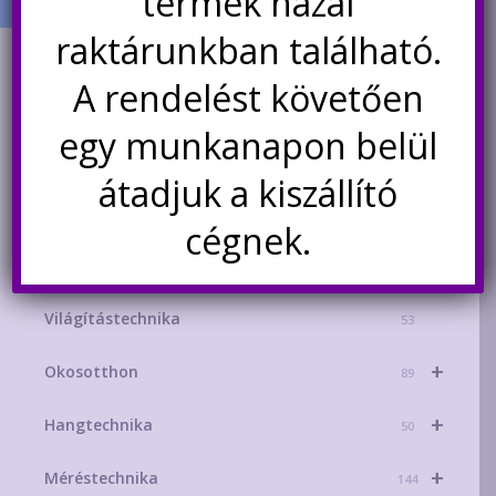
termék hazai
raktárunkban található.
TERMÉK KATEGÓRIÁK
A rendelést követően
+
AKCIÓS TERMÉKEK
181
egy munkanapon belül
+
Mikrokontroller-technika
329
átadjuk a kiszállító
+
Áramforrások
215
cégnek.
+
Energiatárolás
156
Világítástechnika
53
+
Okosotthon
89
+
Hangtechnika
50
+
Méréstechnika
144