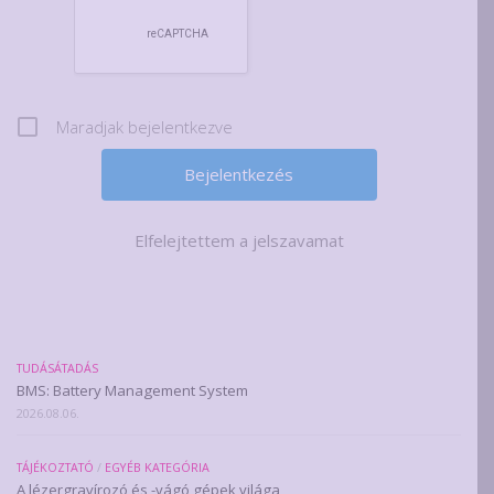
Maradjak bejelentkezve
Elfelejtettem a jelszavamat
TUDÁSÁTADÁS
BMS: Battery Management System
2026.08.06.
TÁJÉKOZTATÓ
/
EGYÉB KATEGÓRIA
A lézergravírozó és -vágó gépek világa