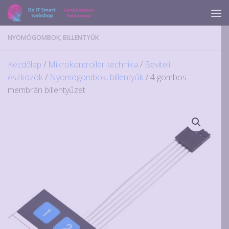
Skip to content
NYOMÓGOMBOK, BILLENTYŰK
Kezdőlap
/
Mikrokontroller-technika
/
Beviteli
eszközök
/
Nyomógombok, billentyűk
/ 4 gombos
membrán billentyűzet