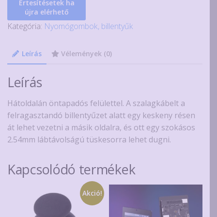
Értesítésetek ha
újra elérhető
Kategória:
Nyomógombok, billentyűk
Leírás
Vélemények (0)
Leírás
Hátoldalán öntapadós felülettel. A szalagkábelt a
felragasztandó billentyűzet alatt egy keskeny résen
át lehet vezetni a másik oldalra, és ott egy szokásos
2.54mm lábtávolságú tüskesorra lehet dugni.
Kapcsolódó termékek
Akció!