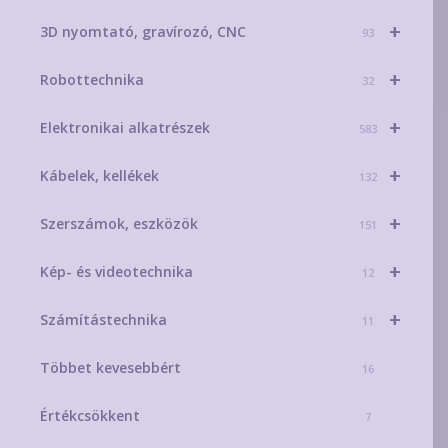
+
3D nyomtató, gravírozó, CNC
93
+
Robottechnika
32
+
Elektronikai alkatrészek
583
+
Kábelek, kellékek
132
+
Szerszámok, eszközök
151
+
Kép- és videotechnika
12
+
Számítástechnika
11
Többet kevesebbért
16
Értékcsökkent
7