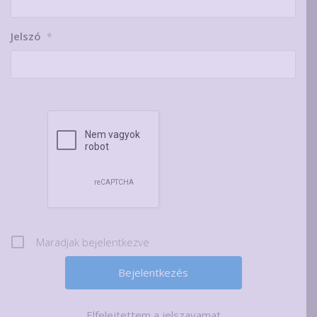
Jelszó
*
Maradjak bejelentkezve
Elfelejtettem a jelszavamat