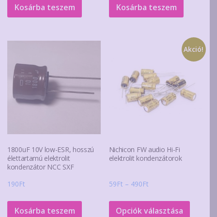
Kosárba teszem
Kosárba teszem
Akció!
1800uF 10V low-ESR, hosszú
Nichicon FW audio Hi-Fi
élettartamú elektrolit
elektrolit kondenzátorok
kondenzátor NCC SXF
Ártartomány:
190
Ft
59
Ft
–
490
Ft
59Ft
Ennek
-
a
Kosárba teszem
Opciók választása