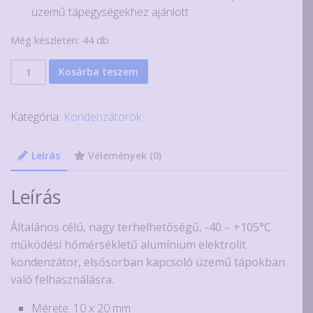
üzemű tápegységekhez ajánlott
Még készleten: 44 db
3300uF
Kosárba teszem
6.3V
low-
Kategória:
Kondenzátorok
ESR
elektrolit
kondenzátor
Leírás
Vélemények (0)
mennyiség
Leírás
Általános célú, nagy terhelhetőségű, -40 – +105°C
működési hőmérsékletű alumínium elektrolit
kondenzátor, elsősorban kapcsoló üzemű tápokban
való felhasználásra.
Mérete: 10 x 20 mm