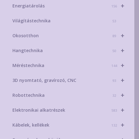
+
Energiatárolás
156
Világítástechnika
53
+
Okosotthon
89
+
Hangtechnika
50
+
Méréstechnika
144
+
3D nyomtató, gravírozó, CNC
93
+
Robottechnika
32
+
Elektronikai alkatrészek
583
+
Kábelek, kellékek
132