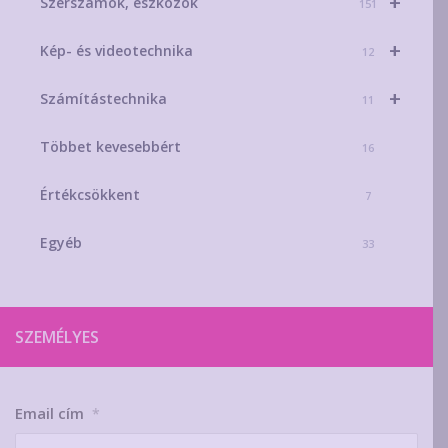
+
Szerszámok, eszközök
151
+
Kép- és videotechnika
12
+
Számítástechnika
11
Többet kevesebbért
16
Értékcsökkent
7
Egyéb
33
SZEMÉLYES
Email cím
*