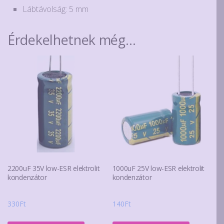
Lábtávolság: 5 mm
Érdekelhetnek még…
2200uF 35V low-ESR elektrolit
1000uF 25V low-ESR elektrolit
kondenzátor
kondenzátor
330
Ft
140
Ft