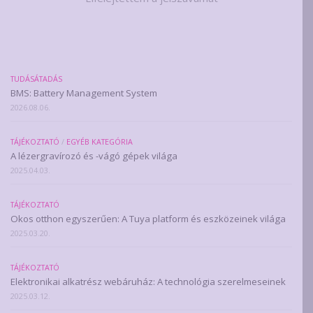
TUDÁSÁTADÁS
BMS: Battery Management System
2026.08.06.
TÁJÉKOZTATÓ
/
EGYÉB KATEGÓRIA
A lézergravírozó és -vágó gépek világa
2025.04.03.
TÁJÉKOZTATÓ
Okos otthon egyszerűen: A Tuya platform és eszközeinek világa
2025.03.20.
TÁJÉKOZTATÓ
Elektronikai alkatrész webáruház: A technológia szerelmeseinek
2025.03.12.