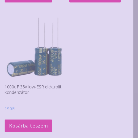
490Ft
termék
több
variáció
van.
A
változa
a
terméko
választ
ki
1000uF 35V low-ESR elektrolit
kondenzátor
190
Ft
Kosárba teszem