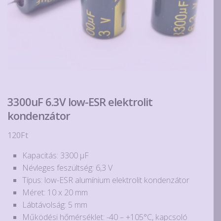
3300uF 6.3V low-ESR elektrolit
kondenzátor
120
Ft
Kapacitás: 3300 µF
Névleges feszültség: 6,3 V
Típus: low-ESR alumínium elektrolit kondenzátor
Méret: 10 x 20 mm
Lábtávolság: 5 mm
Működési hőmérséklet: -40 – +105°C, kapcsoló