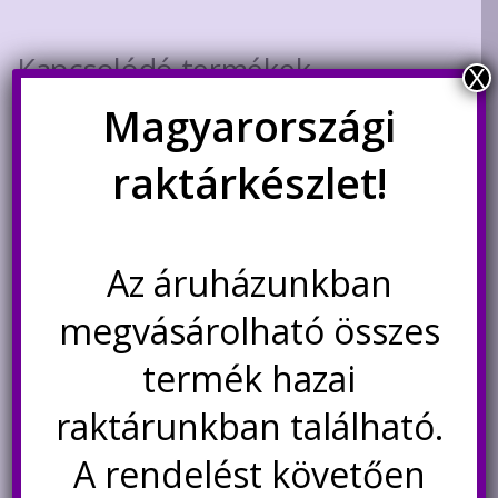
Kapcsolódó termékek
X
Magyarországi
raktárkészlet!
Az áruházunkban
megvásárolható összes
10uF 50V általános célú SMD
680uF 2.5V alumínium polimer
termék hazai
elektrolit kondenzátor ELNA
kondenzátor NCC PSA
RV2
raktárunkban található.
39
Ft
99
Ft
A rendelést követően
Nincs készleten
Kosárba teszem