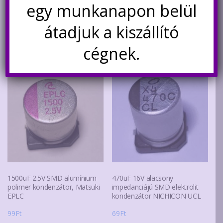
egy munkanapon belül
Értesítésetek ha
átadjuk a kiszállító
újra elérhető
cégnek.
1500uF 2.5V SMD alumínium
470uF 16V alacsony
polimer kondenzátor, Matsuki
impedanciájú SMD elektrolit
EPLC
kondenzátor NICHICON UCL
99
Ft
69
Ft