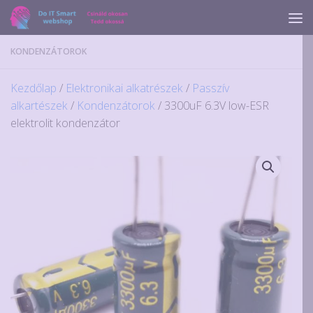
Skip to content
KONDENZÁTOROK
Kezdőlap
/
Elektronikai alkatrészek
/
Passzív
alkartészek
/
Kondenzátorok
/ 3300uF 6.3V low-ESR
elektrolit kondenzátor