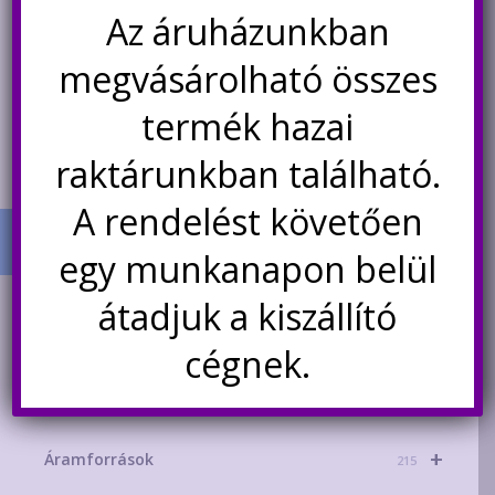
price
price
Az áruházunkban
was:
is:
Kosárba teszem
Nincs készleten
590Ft.
440Ft.
megvásárolható összes
Értesítésetek ha
újra elérhető
termék hazai
raktárunkban található.
A rendelést követően
egy munkanapon belül
átadjuk a kiszállító
TERMÉK KATEGÓRIÁK
+
cégnek.
AKCIÓS TERMÉKEK
181
+
Mikrokontroller-technika
329
+
Áramforrások
215