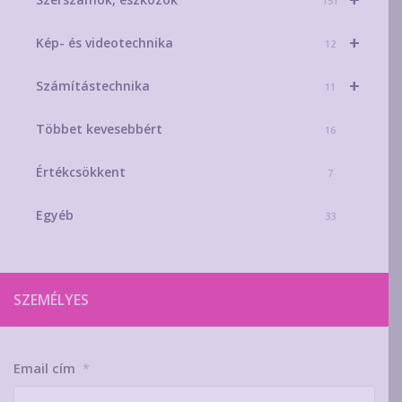
151
+
Kép- és videotechnika
12
+
Számítástechnika
11
Többet kevesebbért
16
Értékcsökkent
7
Egyéb
33
SZEMÉLYES
Email cím
*