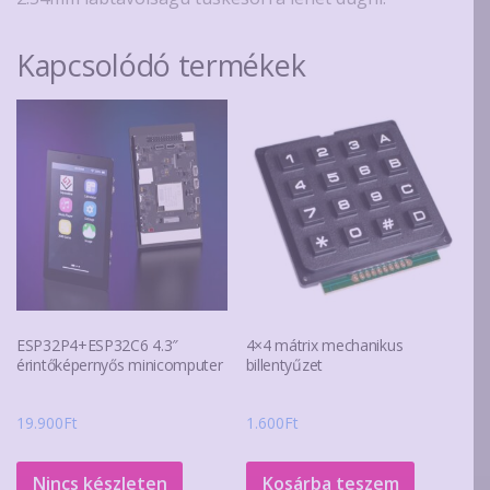
Kapcsolódó termékek
ESP32P4+ESP32C6 4.3″
4×4 mátrix mechanikus
érintőképernyős minicomputer
billentyűzet
19.900
Ft
1.600
Ft
Nincs készleten
Kosárba teszem