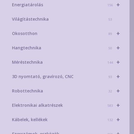
+
Energiatárolás
156
Világítástechnika
53
+
Okosotthon
89
+
Hangtechnika
50
+
Méréstechnika
144
+
3D nyomtató, gravírozó, CNC
93
+
Robottechnika
32
+
Elektronikai alkatrészek
583
+
Kábelek, kellékek
132
+
Szerszámok, eszközök