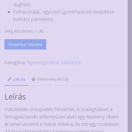
dugható
Felhasználás: egyszerű gombfunkciók beépítése
barkács panelekbe
Még készleten: 1 db
3
Kosárba teszem
gombos
membrán
Kategória:
Nyomógombok, billentyűk
billentyűzet
mennyiség
Leírás
Vélemények (0)
Leírás
Hátoldalán öntapadós felülettel. A szalagkábelt a
felragasztandó billentyűzet alatt egy keskeny résen
át lehet vezetni a másik oldalra, és ott egy szokásos
2.54mm lábtávolságú tüskesorra lehet dugni.