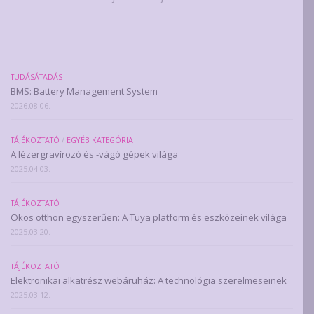
TUDÁSÁTADÁS
BMS: Battery Management System
2026.08.06.
TÁJÉKOZTATÓ
/
EGYÉB KATEGÓRIA
A lézergravírozó és -vágó gépek világa
2025.04.03.
TÁJÉKOZTATÓ
Okos otthon egyszerűen: A Tuya platform és eszközeinek világa
2025.03.20.
TÁJÉKOZTATÓ
Elektronikai alkatrész webáruház: A technológia szerelmeseinek
2025.03.12.