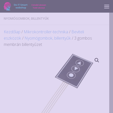
Skip to content
NYOMÓGOMBOK, BILLENTYŰK
Kezdőlap
/
Mikrokontroller-technika
/
Beviteli
eszközök
/
Nyomógombok, billentyűk
/ 3 gombos
membrán billentyűzet