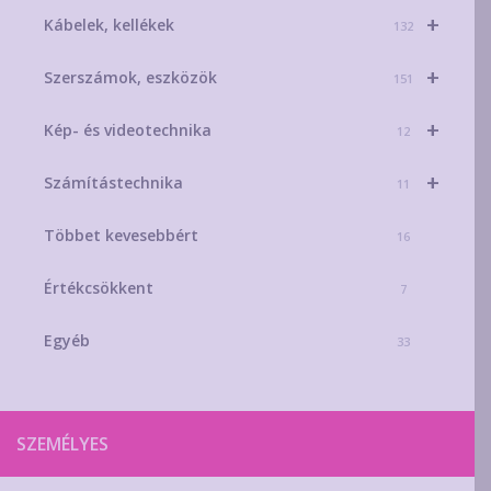
+
Kábelek, kellékek
132
+
Szerszámok, eszközök
151
+
Kép- és videotechnika
12
+
Számítástechnika
11
Többet kevesebbért
16
Értékcsökkent
7
Egyéb
33
SZEMÉLYES