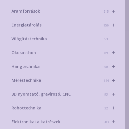
+
Áramforrások
215
+
Energiatárolás
156
Világítástechnika
53
+
Okosotthon
89
+
Hangtechnika
50
+
Méréstechnika
144
+
3D nyomtató, gravírozó, CNC
93
+
Robottechnika
32
+
Elektronikai alkatrészek
583