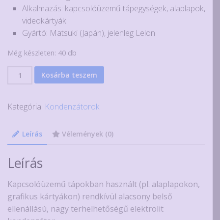
Alkalmazás: kapcsolóüzemű tápegységek, alaplapok,
videokártyák
Gyártó: Matsuki (Japán), jelenleg Lelon
Még készleten: 40 db
1500uF
Kosárba teszem
2.5V
SMD
Kategória:
Kondenzátorok
alumínium
polimer
kondenzátor,
Leírás
Vélemények (0)
Matsuki
EPLC
Leírás
mennyiség
Kapcsolóüzemű tápokban használt (pl. alaplapokon,
grafikus kártyákon) rendkívül alacsony belső
ellenállású, nagy terhelhetőségű elektrolit