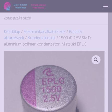
Skip to content
KONDENZÁTOROK
Kezdőlap
/
Elektronikai alkatrészek
/
Passzív
alkartészek
/
Kondenzátorok
/ 1500uF 2.5V SMD
alumínium polimer kondenzátor, Matsuki EPLC