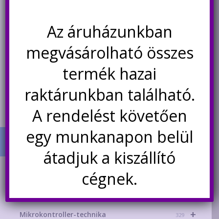
GV
12.500
Ft
35
Ft
Az áruházunkban
megvásárolható összes
Nincs készleten
Kosárba teszem
termék hazai
Értesítésetek ha
újra elérhető
raktárunkban található.
A rendelést követően
egy munkanapon belül
átadjuk a kiszállító
TERMÉK KATEGÓRIÁK
cégnek.
+
AKCIÓS TERMÉKEK
181
+
Mikrokontroller-technika
329