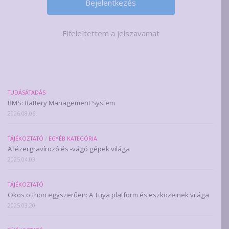
Elfelejtettem a jelszavamat
TUDÁSÁTADÁS
BMS: Battery Management System
2026.08.06.
TÁJÉKOZTATÓ
/
EGYÉB KATEGÓRIA
A lézergravírozó és -vágó gépek világa
2025.04.03.
TÁJÉKOZTATÓ
Okos otthon egyszerűen: A Tuya platform és eszközeinek világa
2025.03.20.