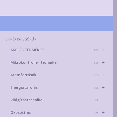
több
variációja
van.
A
változatok
a
TERMÉK KATEGÓRIÁK
termékoldalon
+
AKCIÓS TERMÉKEK
választhatók
181
ki
+
Mikrokontroller-technika
329
+
Áramforrások
215
+
Energiatárolás
156
Világítástechnika
53
+
Okosotthon
89