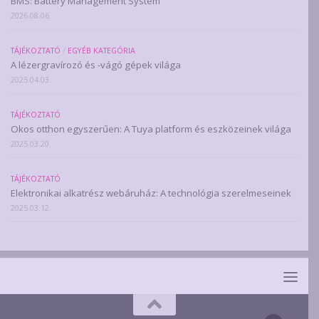
BMS: Battery Management System
2026.08.06.
TÁJÉKOZTATÓ
/
EGYÉB KATEGÓRIA
A lézergravírozó és -vágó gépek világa
2025.04.03.
TÁJÉKOZTATÓ
Okos otthon egyszerűen: A Tuya platform és eszközeinek világa
2025.03.20.
TÁJÉKOZTATÓ
Elektronikai alkatrész webáruház: A technológia szerelmeseinek
2025.03.12.