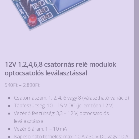
12V 1,2,4,6,8 csatornás relé modulok
optocsatolós leválasztással
Ártartomány:
540
Ft
–
2.890
Ft
540Ft
Csatornaszám: 1, 2, 4, 6 vagy 8 (választható variáció)
-
Tápfeszültség: 10 – 15 V DC (jellemzően 12 V)
2.890Ft
Vezérlő feszültség: 3,3 – 12 V, optocsatolós
leválasztással
Vezérlő áram: 1 – 10 mA
Kapcsolható terhelés: max. 10 A / 30 V DC vagy 10 A