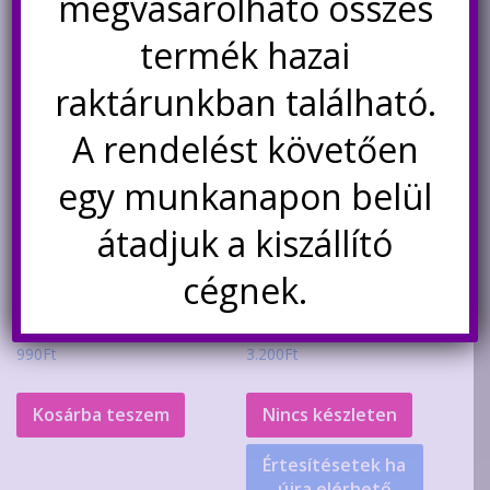
megvásárolható összes
termék hazai
raktárunkban található.
A rendelést követően
egy munkanapon belül
átadjuk a kiszállító
RY5W-K minőségi kis jelű relé
Tuya WiFi okos
cégnek.
5V
fényerőszabályzó kapcsoló
990
Ft
3.200
Ft
Kosárba teszem
Nincs készleten
Értesítésetek ha
újra elérhető