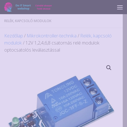
Skip to content
RELÉK, KAPCSOLÓ MODULOK
Kezdőlap
/
Mikrokontroller-technika
/
Relék, kapcsoló
modulok
/ 12V 1,2,4,6,8 csatornás relé modulok
optocsatolós leválasztással