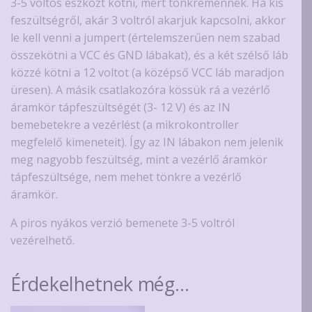
3-5 voltos eszközt kötni, mert tönkremennek. Ha kis
feszültségről, akár 3 voltról akarjuk kapcsolni, akkor
le kell venni a jumpert (értelemszerűen nem szabad
összekötni a VCC és GND lábakat), és a két szélső láb
közzé kötni a 12 voltot (a középső VCC láb maradjon
üresen). A másik csatlakozóra kössük rá a vezérlő
áramkör tápfeszültségét (3- 12 V) és az IN
bemebetekre a vezérlést (a mikrokontroller
megfelelő kimeneteit). Így az IN lábakon nem jelenik
meg nagyobb feszültség, mint a vezérlő áramkör
tápfeszültsége, nem mehet tönkre a vezérlő
áramkör.
A piros nyákos verzió bemenete 3-5 voltról
vezérelhető.
Érdekelhetnek még…