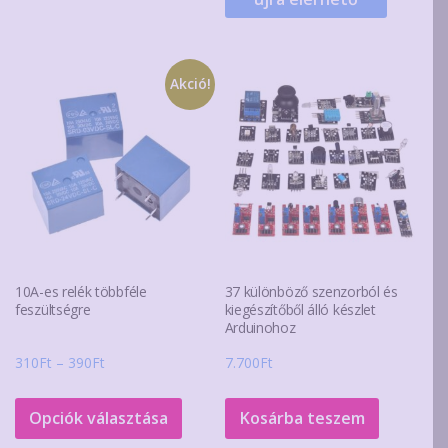
Akció!
10A-es relék többféle
37 különböző szenzorból és
feszültségre
kiegészítőből álló készlet
Arduinohoz
Ártartomány:
310
Ft
–
390
Ft
7.700
Ft
310Ft
Ennek
-
a
Opciók választása
Kosárba teszem
390Ft
terméknek