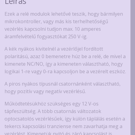
Leírás
Ezek a relé modulok lehetővé teszik, hogy bármilyen
mikrokontroller, vagy más kis terhelhetőségű
vezérlés kapcsolni tudjon max. 10 amperes
áramfelvételű fogyasztókat 250 V-ig.
A kék nyákos kivitelnél a vezérlőjel fordított
polaritású, azaz 0 bemenetre húz be a relé, de mivel a
kimenete NC/NO, így a kimeneten választható, hogy
logikai 1-re vagy 0-ra kapcsoljon be a vezérelt eszköz.
A piros nyákos típusnál csatornánként választható,
hogy pozitív vagy negatív vezérlésű.
Működtetésükhöz szükséges egy 12 V-os
tápfeszültség. A több csatornás változatok
optocsatolós vezérlésűek, így külön táplálás esetén a
tekercs kapcsolási tranziense nem zavarhatja meg a
vezérlést. Kimenetük nyitó és záró kapcsolást is