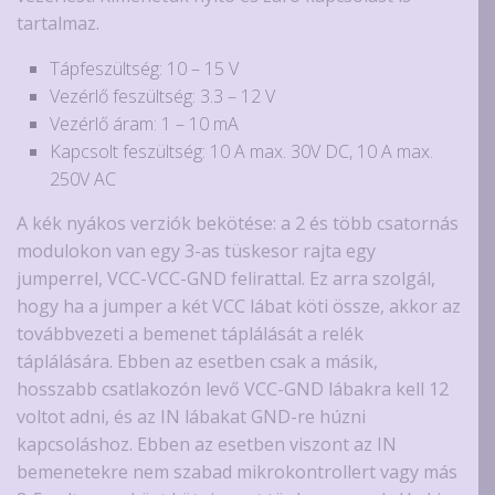
tartalmaz.
Tápfeszültség: 10 – 15 V
Vezérlő feszültség: 3.3 – 12 V
Vezérlő áram: 1 – 10 mA
Kapcsolt feszültség: 10 A max. 30V DC, 10 A max.
250V AC
A kék nyákos verziók bekötése: a 2 és több csatornás
modulokon van egy 3-as tüskesor rajta egy
jumperrel, VCC-VCC-GND felirattal. Ez arra szolgál,
hogy ha a jumper a két VCC lábat köti össze, akkor az
továbbvezeti a bemenet táplálását a relék
táplálására. Ebben az esetben csak a másik,
hosszabb csatlakozón levő VCC-GND lábakra kell 12
voltot adni, és az IN lábakat GND-re húzni
kapcsoláshoz. Ebben az esetben viszont az IN
bemenetekre nem szabad mikrokontrollert vagy más