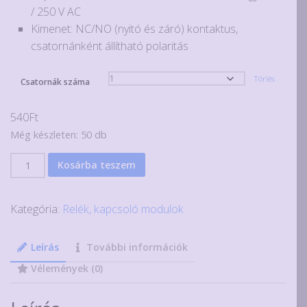
/ 250 V AC
Kimenet: NC/NO (nyitó és záró) kontaktus,
csatornánként állítható polaritás
Törlés
Csatornák száma
540
Ft
Még készleten: 50 db
12V
Kosárba teszem
1,2,4,6,8
csatornás
Kategória:
Relék, kapcsoló modulok
relé
modulok
optocsatolós
Leírás
További információk
leválasztással
Vélemények (0)
mennyiség