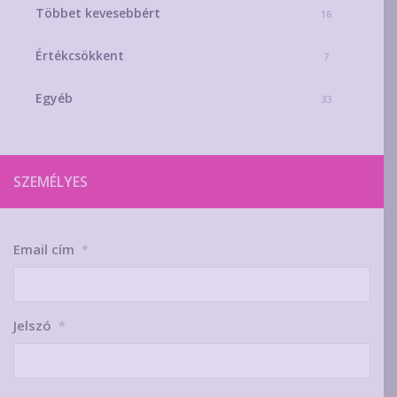
Többet kevesebbért
16
Értékcsökkent
7
Egyéb
33
SZEMÉLYES
Email cím
*
Jelszó
*