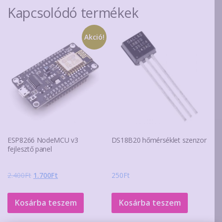
Kapcsolódó termékek
Akció!
ESP8266 NodeMCU v3
DS18B20 hőmérséklet szenzor
fejlesztő panel
Original
Current
2.400
Ft
1.700
Ft
250
Ft
price
price
was:
is:
Kosárba teszem
Kosárba teszem
2.400Ft.
1.700Ft.