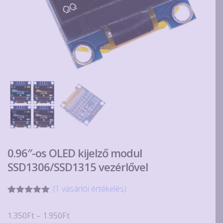
0.96″-os OLED kijelző modul
SSD1306/SSD1315 vezérlővel
(
1
vásárlói értékelés)
Értékelés
1
5.00
az 5-
Ártartomány:
1.350
Ft
–
1.950
Ft
ből,