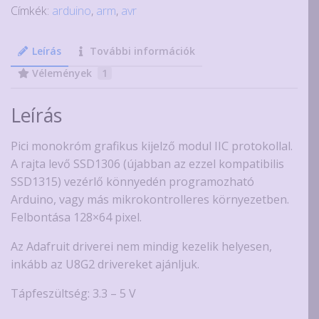
Címkék:
arduino
,
arm
,
avr
modul
SSD1306/SSD1315
vezérlővel
Leírás
További információk
mennyiség
Vélemények
1
Leírás
Pici monokróm grafikus kijelző modul IIC protokollal.
A rajta levő SSD1306 (újabban az ezzel kompatibilis
SSD1315) vezérlő könnyedén programozható
Arduino, vagy más mikrokontrolleres környezetben.
Felbontása 128×64 pixel.
Az Adafruit driverei nem mindig kezelik helyesen,
inkább az U8G2 drivereket ajánljuk.
Tápfeszültség: 3.3 – 5 V