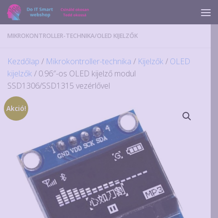
Skip to content
MIKROKONTROLLER-TECHNIKA
/
OLED KIJELZŐK
Kezdőlap
/
Mikrokontroller-technika
/
Kijelzők
/
OLED
kijelzők
/ 0.96″-os OLED kijelző modul
SSD1306/SSD1315 vezérlővel
Akció!