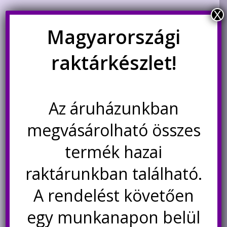
X
Magyarországi
raktárkészlet!
Az áruházunkban
megvásárolható összes
0.96″-os színes IPS kijelző
ESP32 Dev Kit v1 30 pines
ST7735S meghajtóval
fejlesztőpanel WiFi és
termék hazai
Bluetooth képességgel,
microUSB
1.390
Ft
raktárunkban található.
Értékelés:
2.900
Ft
3.33
/ 5
A rendelést követően
Kosárba teszem
Nincs készleten
egy munkanapon belül