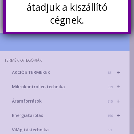
Értesítésetek ha
átadjuk a kiszállító
újra elérhető
cégnek.
TERMÉK KATEGÓRIÁK
+
AKCIÓS TERMÉKEK
181
+
Mikrokontroller-technika
329
+
Áramforrások
215
+
Energiatárolás
156
Világítástechnika
53