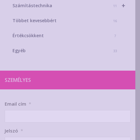
+
Számítástechnika
11
Többet kevesebbért
16
Értékcsökkent
7
Egyéb
33
SZEMÉLYES
Email cím
*
Jelszó
*