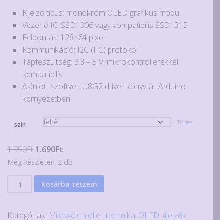
értékelés
1.350Ft
alapján
Kijelző típus: monokróm OLED grafikus modul
-
Vezérlő IC: SSD1306 vagy kompatibilis SSD1315
1.950Ft
Felbontás: 128×64 pixel
Kommunikáció: I2C (IIC) protokoll
Tápfeszültség: 3.3 – 5 V, mikrokontrollerekkel
kompatibilis
Ajánlott szoftver: U8G2 driver könyvtár Arduino
környezetben
Törlés
szín
Original
Current
1.950
Ft
1.690
Ft
price
price
Még készleten: 2 db
was:
is:
0.96"-
Kosárba teszem
1.950Ft.
1.690Ft.
os
OLED
Kategóriák:
Mikrokontroller-technika
,
OLED kijelzők
kijelző