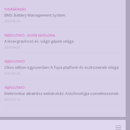
TUDÁSÁTADÁS
BMS: Battery Management System
2026.08.06.
TÁJÉKOZTATÓ
/
EGYÉB KATEGÓRIA
A lézergravírozó és -vágó gépek világa
2025.04.03.
TÁJÉKOZTATÓ
Okos otthon egyszerűen: A Tuya platform és eszközeinek világa
2025.03.20.
TÁJÉKOZTATÓ
Elektronikai alkatrész webáruház: A technológia szerelmeseinek
2025.03.12.