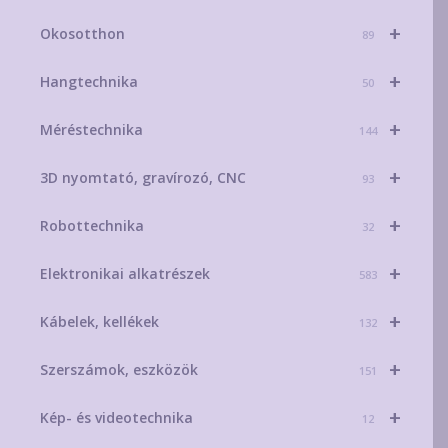
+
Okosotthon
89
+
Hangtechnika
50
+
Méréstechnika
144
+
3D nyomtató, gravírozó, CNC
93
+
Robottechnika
32
+
Elektronikai alkatrészek
583
+
Kábelek, kellékek
132
+
Szerszámok, eszközök
151
+
Kép- és videotechnika
12