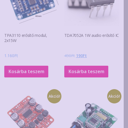
TPA3110 erősítő modul,
TDA7052A 1W audio erősítő IC
2x15W
Original
Current
1.160
Ft
490
Ft
190
Ft
price
price
was:
is:
Kosárba teszem
Kosárba teszem
490Ft.
190Ft.
Akció!
Akció!