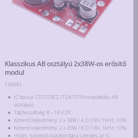
Klasszikus AB osztályú 2x38W-os erősítő
modul
1.600
Ft
IC típusa: CD7379CZ (TDA7379 kompatibilis, AB
osztályú)
Tápfeszültség: 8 – 18 V DC
Kimenő teljesítmény: 2 x 38W / 4 Ω (18V, 1kHz, 10%)
Kimenő teljesítmény: 2 x 20W / 8 Ω (18V, 1kHz, 10%)
Hűtés: kötelező hűtőbordára szerelés az IC