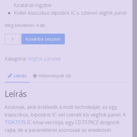
furatánál rögzítve
Kivitel: klasszikus bipoláris IC-s sztereó végfok panel
Még készleten: 4 db
Klasszikus
Kosárba teszem
AB
osztályú
Kategória:
Végfok panelek
2x38W-
os
erősítő
Leírás
Vélemények (0)
modul
mennyiség
Leírás
Azoknak, akik értékelik a múlt technikáját, ez egy
klasszikus, bipoláris IC-vel szerelt kis végfok panel. A
TDA7379
IC kínai verziója, egy CD7379CZ dolgozik
rajta, de a paraméterei azonosak az eredetivel.