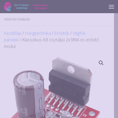
Skip to content
VÉGFOK PANELEK
Kezdőlap
/
Hangtechnika
/
Erősítők
/
Végfok
panelek
/ Klasszikus AB osztályú 2x38W-os erősítő
modul