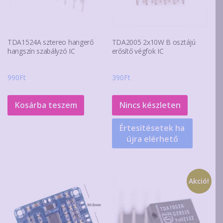
TDA1524A sztereo hangerő
TDA2005 2x10W B osztájú
hangszín szabályzó IC
erősítő végfok IC
990
Ft
390
Ft
Kosárba teszem
Nincs készleten
Értesítésetek ha
újra elérhető
Akció!