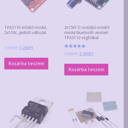
TPA3110 erősítő modul,
2x15W D osztályú erősítő
2x15W, javított változat
modul bluetooth vevővel
TPA3110 végfokkal
Original
Current
1.590
Ft
1.290
Ft
Értékelés:
Original
Current
2.800
Ft
2.300
Ft
price
price
5.00
/ 5
price
price
was:
is:
Kosárba teszem
was:
is:
1.590Ft.
1.290Ft.
Kosárba teszem
2.800Ft.
2.300Ft.