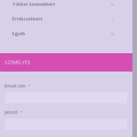
Többet kevesebbért
16
Értékcsökkent
7
Egyéb
33
SZEMÉLYES
Email cím
*
Jelszó
*