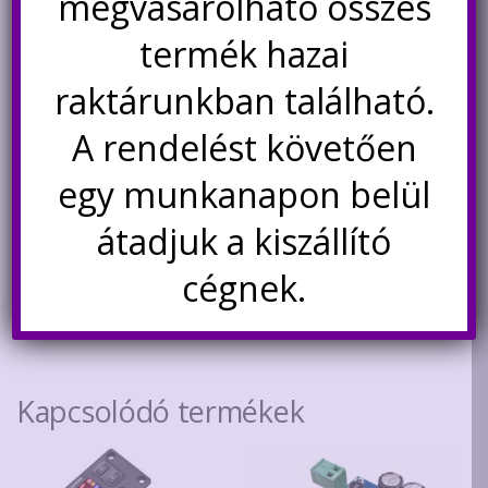
megvásárolható összes
termék hazai
raktárunkban található.
A rendelést követően
Izgalmas 30W-os digitális
XH-A232 pici D osztályú végfok
erősítő panel TDA8932-vel
modul, 2 x 15W
teljesítménnyel
egy munkanapon belül
1.600
Ft
átadjuk a kiszállító
Értékelés:
1.190
Ft
5.00
/ 5
cégnek.
Kosárba teszem
Kosárba teszem
Kapcsolódó termékek