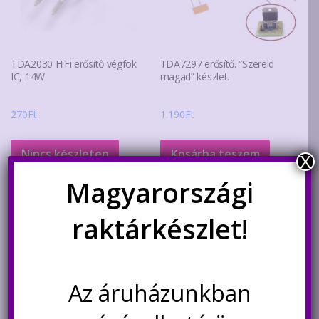
TDA2030 HiFi erősítő végfok
TDA7297 erősítő. “Szereld
IC, 14W
magad” készlet.
270
Ft
1.190
Ft
Nincs készleten
Kosárba teszem
X
Magyarországi
Értesítésetek ha
újra elérhető
raktárkészlet!
Az áruházunkban