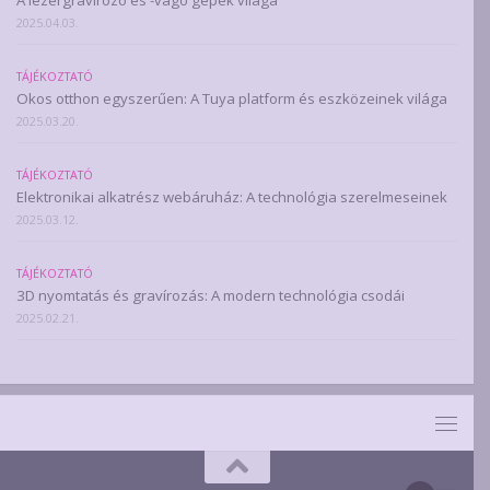
A lézergravírozó és -vágó gépek világa
2025.04.03.
TÁJÉKOZTATÓ
Okos otthon egyszerűen: A Tuya platform és eszközeinek világa
2025.03.20.
TÁJÉKOZTATÓ
Elektronikai alkatrész webáruház: A technológia szerelmeseinek
2025.03.12.
TÁJÉKOZTATÓ
3D nyomtatás és gravírozás: A modern technológia csodái
2025.02.21.