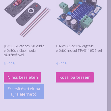
JX-Y03 Bluetooth 5.0 audio
XH-M572 2x50W digitális
erősítős előlap modul
erősítő modul TPA3116D2-vel
távirányítóval
6.400
Ft
4.400
Ft
Nincs készleten
Kosárba teszem
Értesítésetek ha
újra elérhető