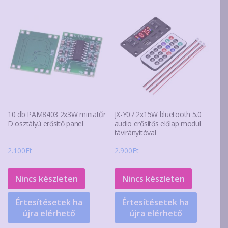
10 db PAM8403 2x3W miniatűr
JX-Y07 2x15W bluetooth 5.0
D osztályú erősítő panel
audio erősítős előlap modul
távirányítóval
2.100
Ft
2.900
Ft
Nincs készleten
Nincs készleten
Értesítésetek ha
Értesítésetek ha
újra elérhető
újra elérhető