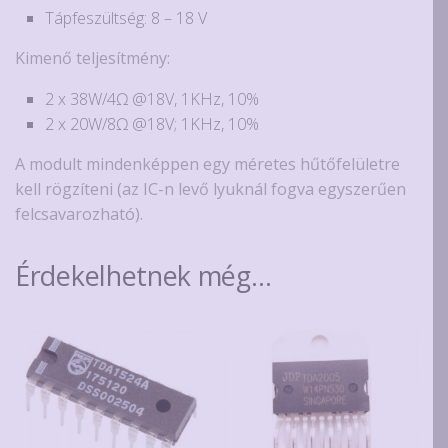
Tápfeszültség: 8 – 18 V
Kimenő teljesítmény:
2 x 38W/4
Ω
@18V, 1KHz, 10%
2 x 20W/8
Ω
@18V; 1KHz, 10%
A modult mindenképpen egy méretes hűtőfelületre
kell rögzíteni (az IC-n levő lyuknál fogva egyszerűen
felcsavarozható).
Érdekelhetnek még…