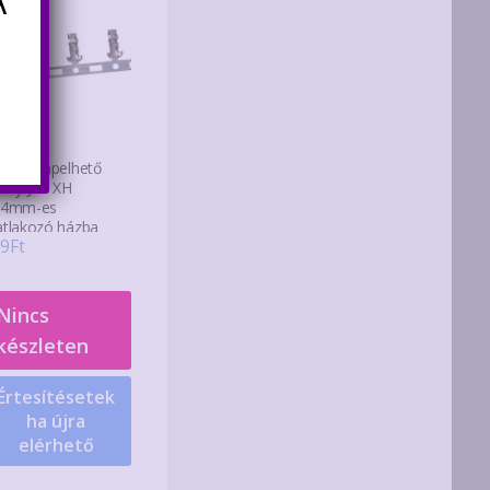
A
 db krimpelhető
vely JST XH
54mm-es
atlakozó házba
9
Ft
Nincs
készleten
Értesítésetek
ha újra
elérhető