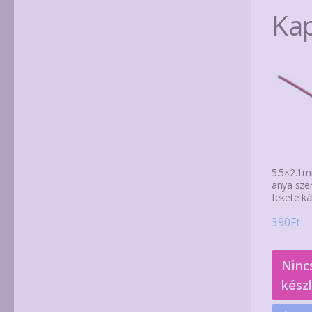
Ka
5.5×2.1m
anya szer
fekete ká
390
Ft
Ninc
kész