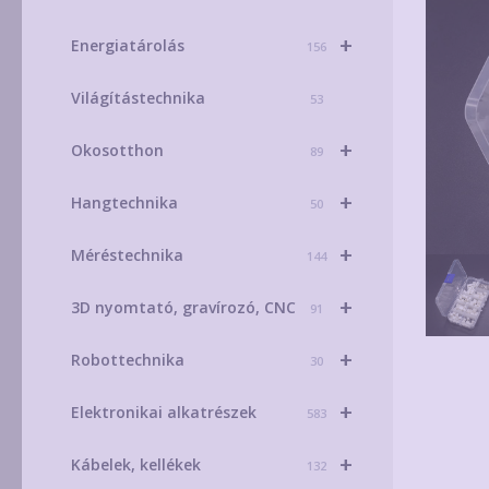
+
Energiatárolás
156
Világítástechnika
53
+
Okosotthon
89
+
Hangtechnika
50
+
Méréstechnika
144
+
3D nyomtató, gravírozó, CNC
91
+
Robottechnika
30
+
Elektronikai alkatrészek
583
+
Kábelek, kellékek
132