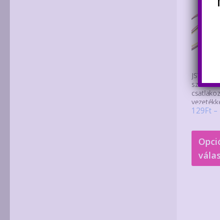
JST XH 
szerelt l
csatlako
vezetékk
129
Ft
–
Opci
vála