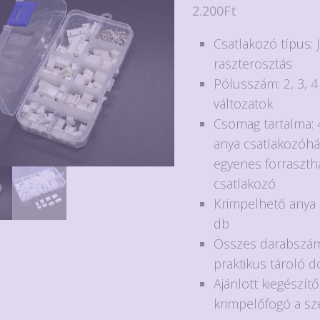
2.200
Ft
Csatlakozó típus:
raszterosztás
Pólusszám: 2, 3, 4
változatok
Csomag tartalma: 
anya csatlakozóhá
egyenes forraszth
csatlakozó
Krimpelhető anya 
db
Összes darabszám
praktikus tároló 
Ajánlott kiegészítő
krimpelőfogó a sz