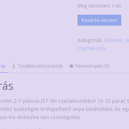
Még készleten: 1 db
JST
Kosárba teszem
XH
2.54mm
Kategóriák:
Kábelek, v
csatlakozó
Csatlakozók
készlet
230
rás
További információk
Vélemények (0)
részes
mennyiség
rás
észlet 2-5 pólusú JST XH csatlakozókból 10-10 párat 
éshez szükséges krimpelhető anya betétekkel. Az eg
kus kis dobozba van csomagolva.