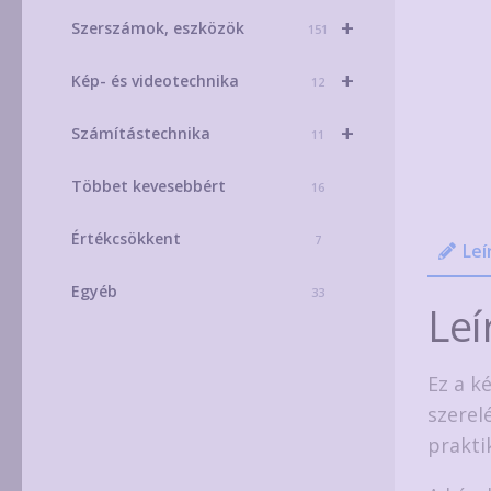
+
Szerszámok, eszközök
151
+
Kép- és videotechnika
12
+
Számítástechnika
11
Többet kevesebbért
16
Értékcsökkent
7
Leí
Egyéb
33
Leí
Ez a k
szerel
prakti