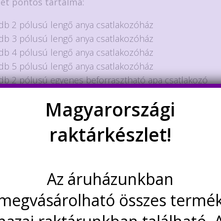
let pontos tartalma:
db 2 pólusú lengő anya csatlakozóház
db 3 pólusú lengő anya csatlakozóház
db 4 pólusú lengő anya csatlakozóház
db 5 pólusú lengő anya csatlakozóház
db 2 pólusú egyenes beforrasztható apa csatlakozó
db 3 pólusú egyenes beforrasztható apa csatlakozó
Magyarországi
db 4 pólusú egyenes beforrasztható apa csatlakozó
db 5 pólusú egyenes beforrasztható apa csatlakozó
raktárkészlet!
 db krimpelhető anya csatlakozó
lakozók szereléséhez erősen ajánlott egy hozzá való
Az áruházunkban
dekelhetnek még…
megvásárolható összes termé