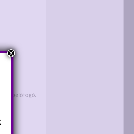
X
 krimpelőfogó.
k