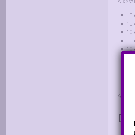
A kész
10 
10 
10 
10 
10 
10 
10 
10 
150
A csat
Ér