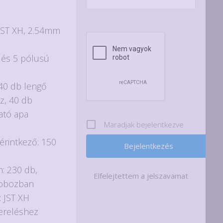
 JST XH, 2.54mm
 és 5 pólusú
40 db lengő
z, 40 db
ató apa
Maradjak bejelentkezve
érintkező: 150
: 230 db,
Elfelejtettem a jelszavamat
dobozban
: JST XH
ereléshez