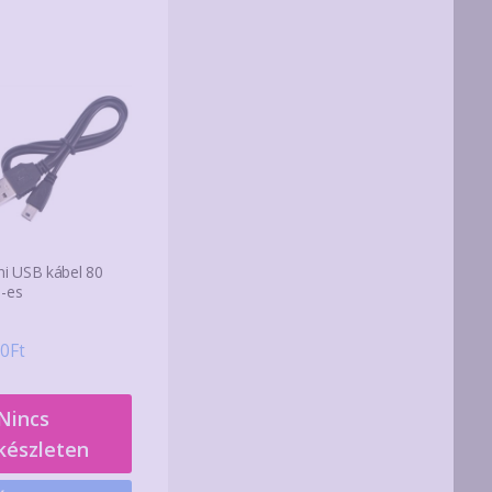
ni USB kábel 80
-es
0
Ft
Nincs
készleten