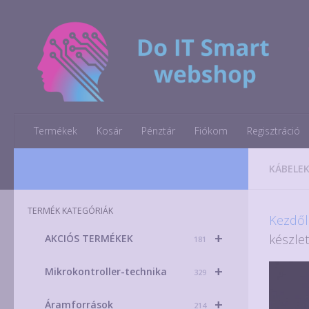
Skip to content
Termékek
Kosár
Pénztár
Fiókom
Regisztráció
KÁBELEK
TERMÉK KATEGÓRIÁK
Kezdől
+
készle
AKCIÓS TERMÉKEK
181
+
Mikrokontroller-technika
329
+
Áramforrások
214