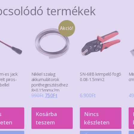
van.
van.
pcsolódó termékek
A
A
változatok
változatok
a
a
Akció!
termékoldalon
termékoldalon
választhatók
választhatók
ki
ki
m-es jack
Nikkel szalag
SN-68B krimpelő fogó
Mi
elt piros-
akkumulátorok
0.08-1.5mm2
cm
bellel
ponthegesztéséhez
8×0.15mmx2m
Original
Current
990
Ft
750
Ft
6.900
Ft
49
price
price
was:
is:
s
Kosárba
Nincs
990Ft.
750Ft.
leten
teszem
készleten