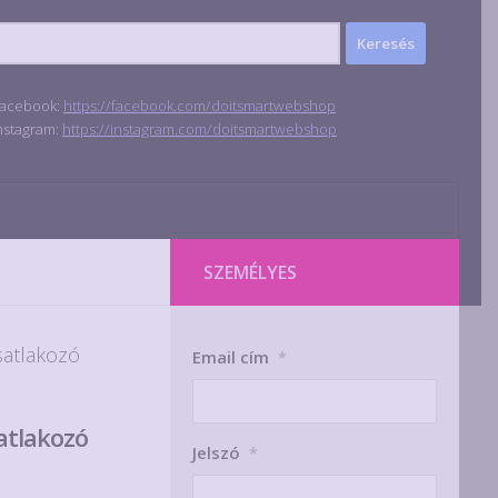
acebook:
https://facebook.com/doitsmartwebshop
nstagram:
https://instagram.com/doitsmartwebshop
SZEMÉLYES
satlakozó
Email cím
*
atlakozó
Jelszó
*
s