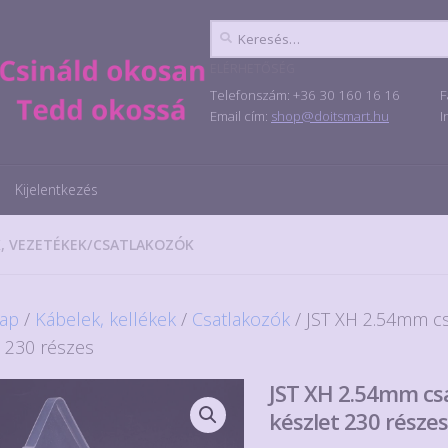
Keresés:
ELÉRHETŐSÉG
Telefonszám: +36 30 160 16 16
F
Email cím:
shop@doitsmart.hu
I
Kijelentkezés
, VEZETÉKEK
/
CSATLAKOZÓK
ap
/
Kábelek, kellékek
/
Csatlakozók
/ JST XH 2.54mm c
t 230 részes
JST XH 2.54mm cs
készlet 230 része