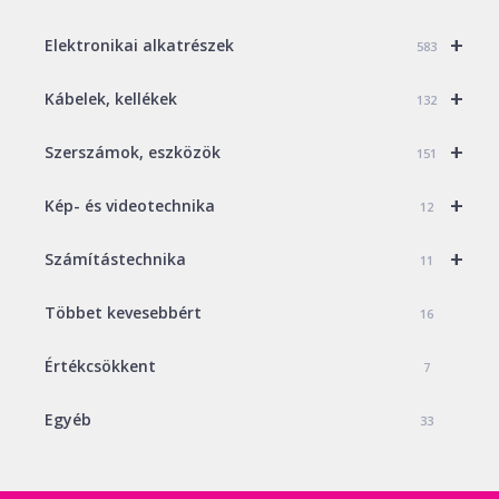
+
Elektronikai alkatrészek
583
+
Kábelek, kellékek
132
+
Szerszámok, eszközök
151
+
Kép- és videotechnika
12
+
Számítástechnika
11
Többet kevesebbért
16
Értékcsökkent
7
Egyéb
33