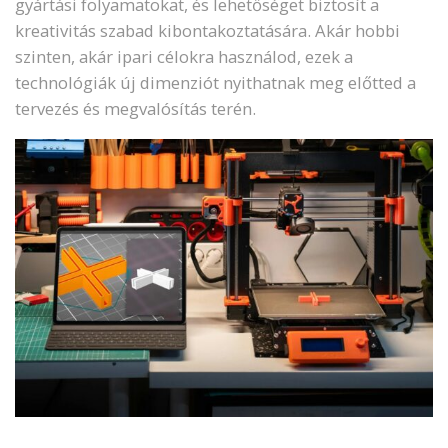
gyártási folyamatokat, és lehetőséget biztosít a
kreativitás szabad kibontakoztatására. Akár hobbi
szinten, akár ipari célokra használod, ezek a
technológiák új dimenziót nyithatnak meg előtted a
tervezés és megvalósítás terén.