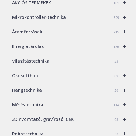
+
AKCIÓS TERMÉKEK
181
+
Mikrokontroller-technika
329
+
Áramforrások
215
+
Energiatárolás
156
Világítástechnika
53
+
Okosotthon
89
+
Hangtechnika
50
+
Méréstechnika
144
+
3D nyomtató, gravírozó, CNC
93
+
Robottechnika
32