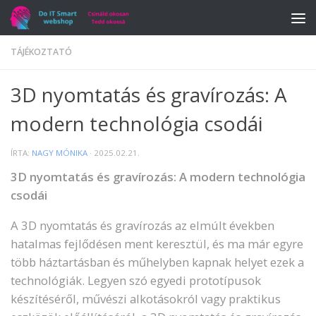
Skip to content
TÁJÉKOZTATÓ
3D nyomtatás és gravírozás: A
modern technológia csodái
ÍRTA:
NAGY MÓNIKA
·
2025.02.21.
3D nyomtatás és gravírozás: A modern technológia
csodái
A 3D nyomtatás és gravírozás az elmúlt években
hatalmas fejlődésen ment keresztül, és ma már egyre
több háztartásban és műhelyben kapnak helyet ezek a
technológiák. Legyen szó egyedi prototípusok
készítéséről, művészi alkotásokról vagy praktikus