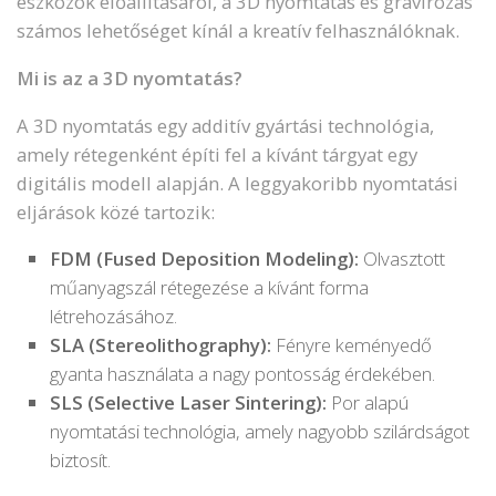
eszközök előállításáról, a 3D nyomtatás és gravírozás
számos lehetőséget kínál a kreatív felhasználóknak.
Mi is az a 3D nyomtatás?
A 3D nyomtatás egy additív gyártási technológia,
amely rétegenként építi fel a kívánt tárgyat egy
digitális modell alapján. A leggyakoribb nyomtatási
eljárások közé tartozik:
FDM (Fused Deposition Modeling):
Olvasztott
műanyagszál rétegezése a kívánt forma
létrehozásához.
SLA (Stereolithography):
Fényre keményedő
gyanta használata a nagy pontosság érdekében.
SLS (Selective Laser Sintering):
Por alapú
nyomtatási technológia, amely nagyobb szilárdságot
biztosít.