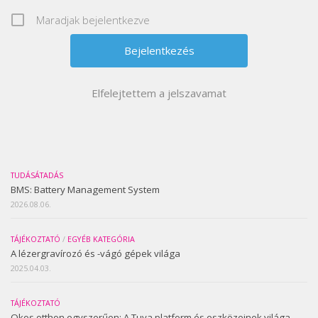
Maradjak bejelentkezve
Elfelejtettem a jelszavamat
TUDÁSÁTADÁS
BMS: Battery Management System
2026.08.06.
TÁJÉKOZTATÓ
/
EGYÉB KATEGÓRIA
A lézergravírozó és -vágó gépek világa
2025.04.03.
TÁJÉKOZTATÓ
Okos otthon egyszerűen: A Tuya platform és eszközeinek világa