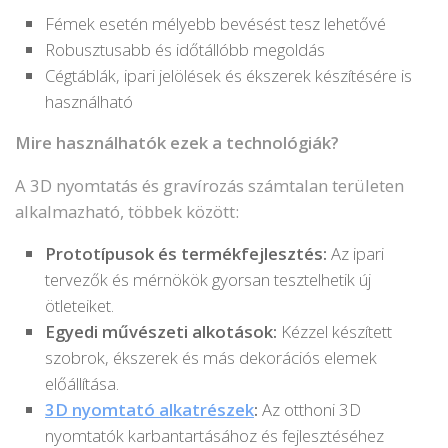
Fémek esetén mélyebb bevésést tesz lehetővé
Robusztusabb és időtállóbb megoldás
Cégtáblák, ipari jelölések és ékszerek készítésére is
használható
Mire használhatók ezek a technológiák?
A 3D nyomtatás és gravírozás számtalan területen
alkalmazható, többek között:
Prototípusok és termékfejlesztés:
Az ipari
tervezők és mérnökök gyorsan tesztelhetik új
ötleteiket.
Egyedi művészeti alkotások:
Kézzel készített
szobrok, ékszerek és más dekorációs elemek
előállítása.
3D nyomtató alkatrészek
:
Az otthoni 3D
nyomtatók karbantartásához és fejlesztéséhez