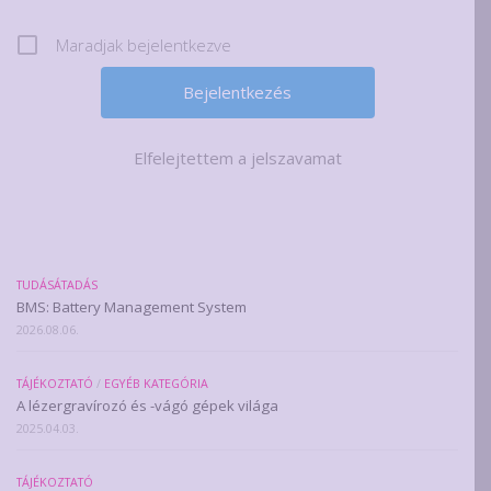
Maradjak bejelentkezve
Elfelejtettem a jelszavamat
TUDÁSÁTADÁS
BMS: Battery Management System
2026.08.06.
TÁJÉKOZTATÓ
/
EGYÉB KATEGÓRIA
A lézergravírozó és -vágó gépek világa
2025.04.03.
TÁJÉKOZTATÓ