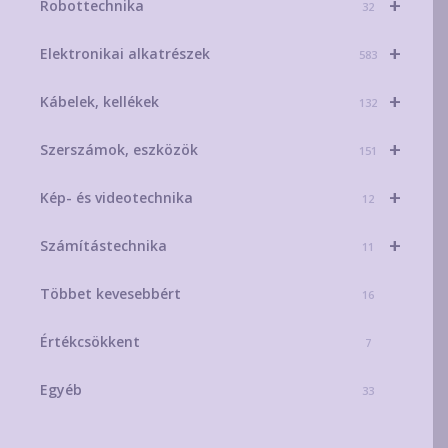
+
Robottechnika
32
+
Elektronikai alkatrészek
583
+
Kábelek, kellékek
132
+
Szerszámok, eszközök
151
+
Kép- és videotechnika
12
+
Számítástechnika
11
Többet kevesebbért
16
Értékcsökkent
7
Egyéb
33