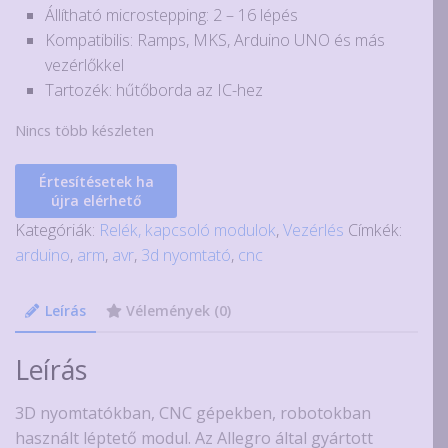
Állítható microstepping: 2 – 16 lépés
Kompatibilis: Ramps, MKS, Arduino UNO és más
vezérlőkkel
Tartozék: hűtőborda az IC-hez
Nincs több készleten
Értesítésetek ha
újra elérhető
Kategóriák:
Relék, kapcsoló modulok
,
Vezérlés
Címkék:
arduino
,
arm
,
avr
,
3d nyomtató
,
cnc
Leírás
Vélemények (0)
Leírás
3D nyomtatókban, CNC gépekben, robotokban
használt léptető modul. Az Allegro által gyártott