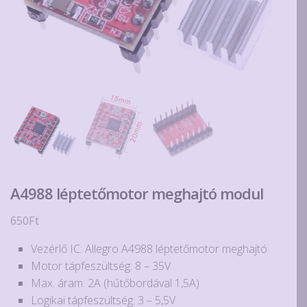
A4988 léptetőmotor meghajtó modul
650
Ft
Vezérlő IC: Allegro A4988 léptetőmotor meghajtó
Motor tápfeszültség: 8 – 35V
Max. áram: 2A (hűtőbordával 1,5A)
Logikai tápfeszültség: 3 – 5,5V