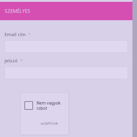
SZEMÉLYES
Email cím
*
Jelszó
*