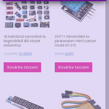
45 különböző szenzorból és
DHT11 hőmérséklet és
kiegészítőből álló készlet
páratartalom mérő szenzor
Arduinohoz
modul KY-015
Original
Current
Original
Current
12.200
Ft
10.900
Ft
960
Ft
620
Ft
price
price
price
price
was:
is:
was:
is:
Kosárba teszem
Kosárba teszem
12.200Ft.
10.900Ft.
960Ft.
620Ft.