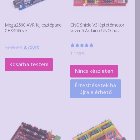
Mega2560 AVR fejlesztőpanel
CNC Shield V3 léptetőmotor
CH340G-vel
vezérlő Arduino UNO-hoz
Original
Current
12.000
Ft
8.750
Ft
Értékelés:
1.190
Ft
price
price
5.00
/ 5
was:
is:
Kosárba teszem
12.000Ft.
8.750Ft.
Nincs készleten
Értesítésetek ha
újra elérhető