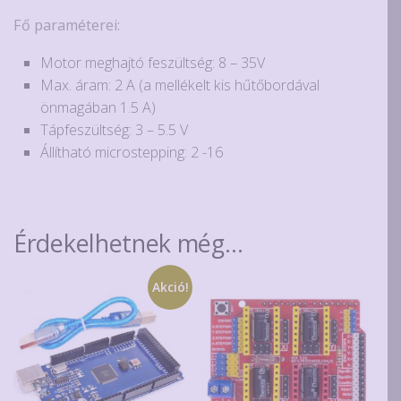
Fő paraméterei:
Motor meghajtó feszültség: 8 – 35V
Max. áram: 2 A (a mellékelt kis hűtőbordával
önmagában 1.5 A)
Tápfeszültség: 3 – 5.5 V
Állítható microstepping: 2 -16
Érdekelhetnek még…
Akció!