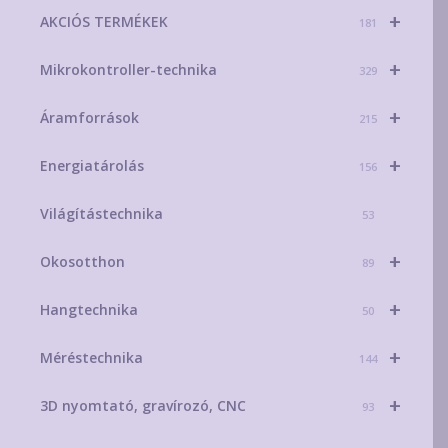
+
AKCIÓS TERMÉKEK
181
+
Mikrokontroller-technika
329
+
Áramforrások
215
+
Energiatárolás
156
Világítástechnika
53
+
Okosotthon
89
+
Hangtechnika
50
+
Méréstechnika
144
+
3D nyomtató, gravírozó, CNC
93