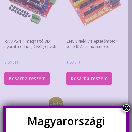
RAMPS 1.4 meghajtó 3D
CNC Shield V4 léptetőmotor
nyomtatókhoz, CNC gépekhez
vezérlő Arduino nanohoz
2.590
Ft
1.590
Ft
Kosárba teszem
Kosárba teszem
Akció!
X
Magyarországi