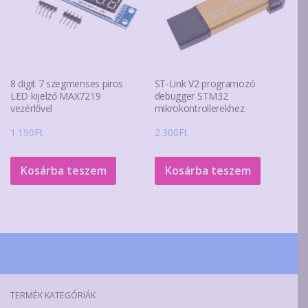
8 digit 7 szegmenses piros
ST-Link V2 programozó
LED kijelző MAX7219
debugger STM32
vezérlővel
mikrokontrollerekhez
1.190
Ft
2.300
Ft
Kosárba teszem
Kosárba teszem
TERMÉK KATEGÓRIÁK