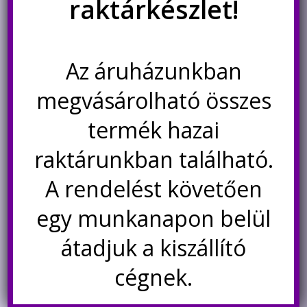
raktárkészlet!
Az áruházunkban
DRV8825 léptetőmotor
meghajtó modul
megvásárolható összes
termék hazai
Original
Current
1.190
Ft
840
Ft
price
price
raktárunkban található.
was:
is:
Kosárba teszem
1.190Ft.
840Ft.
A rendelést követően
egy munkanapon belül
Kapcsolódó termékek
átadjuk a kiszállító
Akció!
Akció!
cégnek.