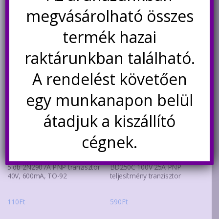
megvásárolható összes
Értesítésetek ha
újra elérhető
termék hazai
raktárunkban található.
A rendelést követően
egy munkanapon belül
átadjuk a kiszállító
cégnek.
5 db 2N2907A PNP tranzisztor
BD250C 100V 25A PNP
40V, 600mA, TO-92
teljesítmény tranzisztor
110
Ft
590
Ft