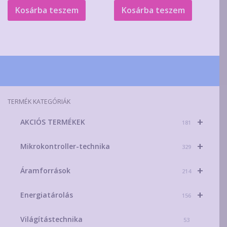
Kosárba teszem
Kosárba teszem
TERMÉK KATEGÓRIÁK
+
AKCIÓS TERMÉKEK
181
+
Mikrokontroller-technika
329
+
Áramforrások
214
+
Energiatárolás
156
Világítástechnika
53