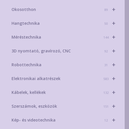
+
Okosotthon
89
+
Hangtechnika
50
+
Méréstechnika
144
+
3D nyomtató, gravírozó, CNC
92
+
Robottechnika
31
+
Elektronikai alkatrészek
583
+
Kábelek, kellékek
132
+
Szerszámok, eszközök
151
+
Kép- és videotechnika
12