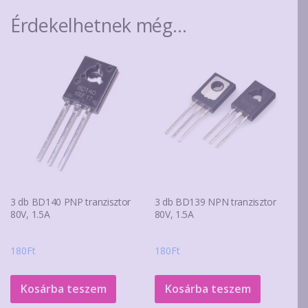
Érdekelhetnek még…
3 db BD140 PNP tranzisztor
3 db BD139 NPN tranzisztor
80V, 1.5A
80V, 1.5A
180
Ft
180
Ft
Kosárba teszem
Kosárba teszem