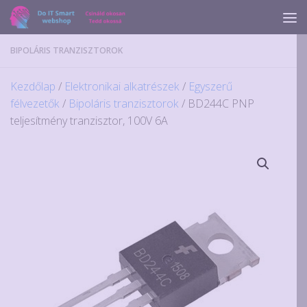
Skip to content
BIPOLÁRIS TRANZISZTOROK
Kezdőlap
/
Elektronikai alkatrészek
/
Egyszerű
félvezetők
/
Bipoláris tranzisztorok
/ BD244C PNP
teljesítmény tranzisztor, 100V 6A