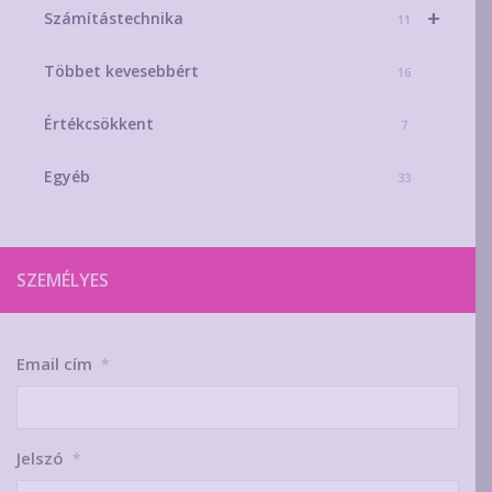
+
Számítástechnika
11
Többet kevesebbért
16
Értékcsökkent
7
Egyéb
33
SZEMÉLYES
Email cím
*
Jelszó
*