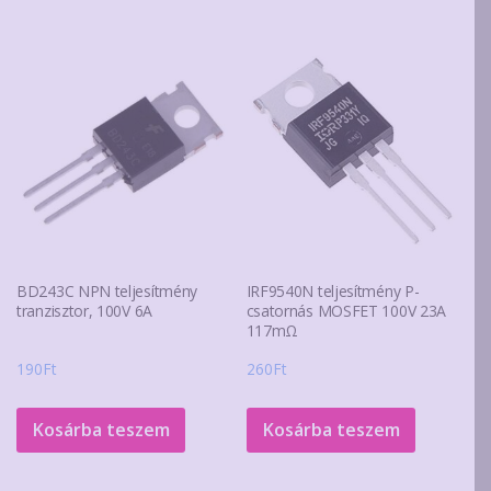
BD243C NPN teljesítmény
IRF9540N teljesítmény P-
tranzisztor, 100V 6A
csatornás MOSFET 100V 23A
117mΩ
190
Ft
260
Ft
Kosárba teszem
Kosárba teszem