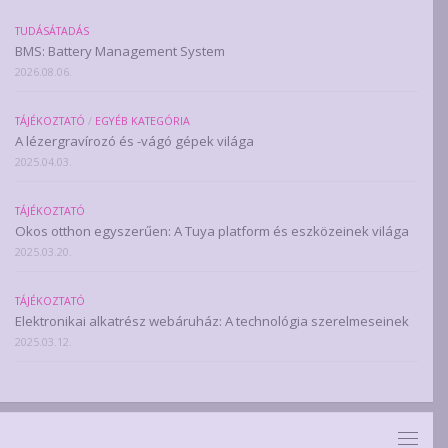
TUDÁSÁTADÁS
BMS: Battery Management System
2026.08.06.
TÁJÉKOZTATÓ
/
EGYÉB KATEGÓRIA
A lézergravírozó és -vágó gépek világa
2025.04.03.
TÁJÉKOZTATÓ
Okos otthon egyszerűen: A Tuya platform és eszközeinek világa
2025.03.20.
TÁJÉKOZTATÓ
Elektronikai alkatrész webáruház: A technológia szerelmeseinek
2025.03.12.