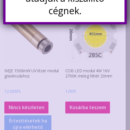
A
cégnek.
változa
a
terméko
választ
ki
NEJE 1500mW UV lézer modul
COB LED modul 4W 16V
gravírozáshoz
2700K meleg fehér 20mm
12.000
Ft
129
Ft
Nincs készleten
Kosárba teszem
Értesítésetek ha
újra elérhető