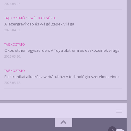
2026.08.06.
TÁJÉKOZTATÓ
/
EGYÉB KATEGÓRIA
A lézergravírozó és -vágó gépek világa
2025.04.03.
TÁJÉKOZTATÓ
Okos otthon egyszerűen: A Tuya platform és eszközeinek világa
2025.03.20.
TÁJÉKOZTATÓ
Elektronikai alkatrész webáruház: A technológia szerelmeseinek
2025.03.12.
0