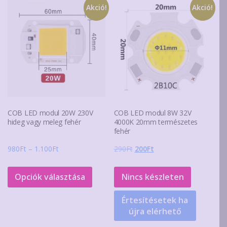
Akció!
Akció!
COB LED modul 20W 230V
COB LED modul 8W 32V
hideg vagy meleg fehér
4000K 20mm természetes
fehér
Ártartomány:
Original
Current
980
Ft
–
1.100
Ft
290
Ft
200
Ft
980Ft
price
price
Ennek
-
was:
is:
a
Opciók választása
Nincs készleten
1.100Ft
290Ft.
200Ft.
terméknek
Értesítésetek ha
több
újra elérhető
variációja