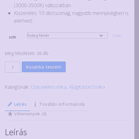
(3000-3500K) változatban
Kiszerelés: 10 db/csomag, nagyobb mennyiségben is
elérhető
Törlés
szín
Még készleten: 26 db
10
Kosárba teszem
db
5730
Kategóriák:
Optoelektronika
,
Világítástechnika
típusú
fehér
SMD
Leírás
További információk
LED,
Vélemények (0)
150mA,
50lm
Leírás
mennyiség