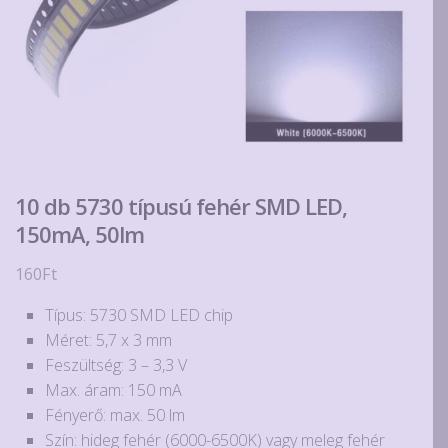
10 db 5730 típusú fehér SMD LED,
150mA, 50lm
160
Ft
Típus: 5730 SMD LED chip
Méret: 5,7 x 3 mm
Feszültség: 3 – 3,3 V
Max. áram: 150 mA
Fényerő: max. 50 lm
Szín: hideg fehér (6000-6500K) vagy meleg fehér