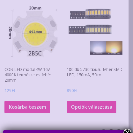
COB LED modul 4W 16V
100 db 5730 típusú fehér SMD
4000K természetes fehér
LED, 150mA, 50lm
20mm
129
Ft
890
Ft
Ennek
a
Kosárba teszem
Opciók választása
termék
több
variáció
X