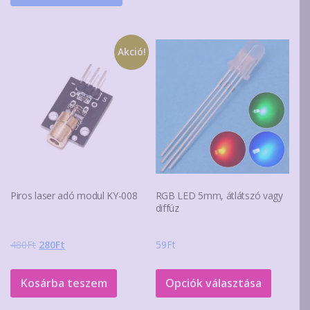
Akció!
Piros laser adó modul KY-008
RGB LED 5mm, átlátszó vagy
diffúz
Original
Current
480
Ft
280
Ft
59
Ft
price
price
Ennek
was:
is:
a
Kosárba teszem
Opciók választása
480Ft.
280Ft.
termék