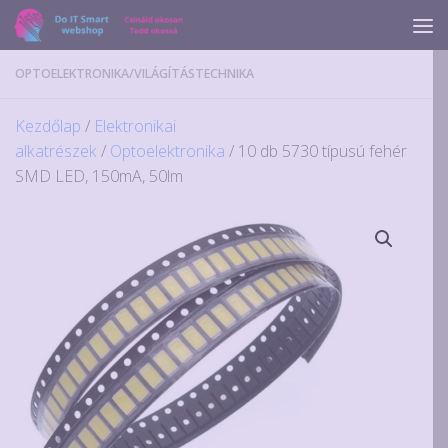
Skip to content
OPTOELEKTRONIKA
/
VILÁGÍTÁSTECHNIKA
Kezdőlap
/
Elektronikai
alkatrészek
/
Optoelektronika
/ 10 db 5730 típusú fehér
SMD LED, 150mA, 50lm