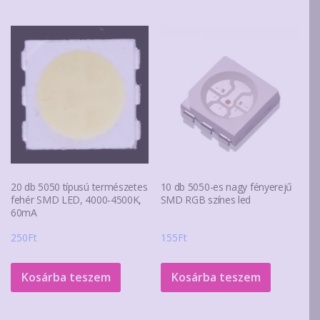
van.
A
változatok
a
termékoldalon
választhatók
ki
20 db 5050 típusú természetes
10 db 5050-es nagy fényerejű
fehér SMD LED, 4000-4500K,
SMD RGB színes led
60mA
250
Ft
155
Ft
Kosárba teszem
Kosárba teszem