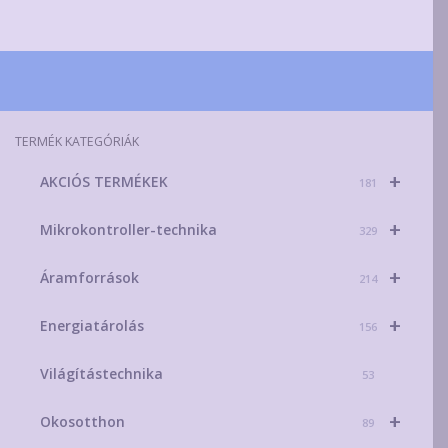
több
variáció
van.
A
változa
a
TERMÉK KATEGÓRIÁK
terméko
+
AKCIÓS TERMÉKEK
választ
181
ki
+
Mikrokontroller-technika
329
+
Áramforrások
214
+
Energiatárolás
156
Világítástechnika
53
+
Okosotthon
89