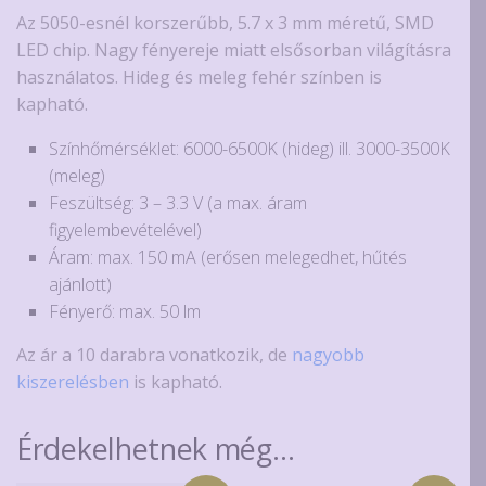
Az 5050-esnél korszerűbb, 5.7 x 3 mm méretű, SMD
LED chip. Nagy fényereje miatt elsősorban világításra
használatos. Hideg és meleg fehér színben is
kapható.
Színhőmérséklet: 6000-6500K (hideg) ill. 3000-3500K
(meleg)
Feszültség: 3 – 3.3 V (a max. áram
figyelembevételével)
Áram: max. 150 mA (erősen melegedhet, hűtés
ajánlott)
Fényerő: max. 50 lm
Az ár a 10 darabra vonatkozik, de
nagyobb
kiszerelésben
is kapható.
Érdekelhetnek még…