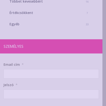
Többet kevesebbért
16
Értékcsökkent
7
Egyéb
33
SZEMÉLYES
Email cím
*
Jelszó
*